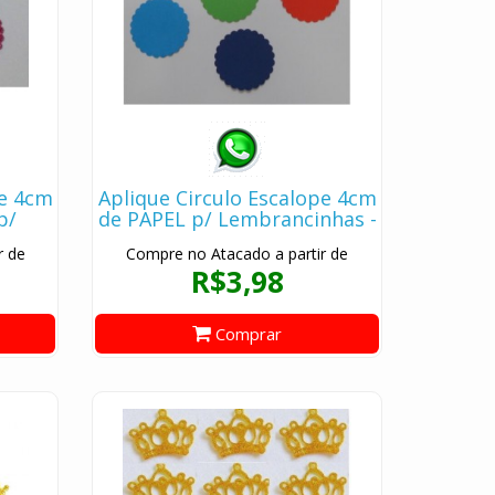
pe 4cm
Aplique Circulo Escalope 4cm
p/
de PAPEL p/ Lembrancinhas -
10 pçs
Kit c/ 10 pçs
r de
Compre no Atacado a partir de
R$3,98
Comprar