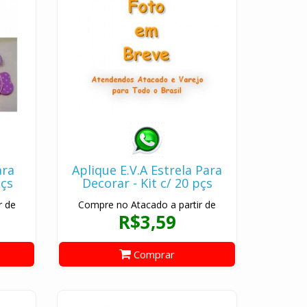
ara
Aplique E.V.A Estrela Para
pçs
Decorar - Kit c/ 20 pçs
r de
Compre no Atacado a partir de
R$3,59
Comprar