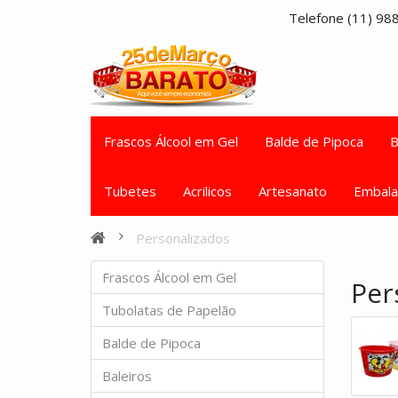
Telefone (11) 9
Frascos Álcool em Gel
Balde de Pipoca
B
Tubetes
Acrilicos
Artesanato
Embal
Personalizados
Frascos Álcool em Gel
Per
Tubolatas de Papelão
Balde de Pipoca
Baleiros