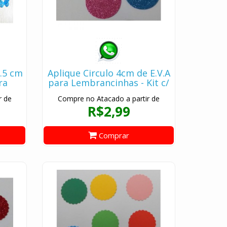
6.5 cm
Aplique Circulo 4cm de E.V.A
ra
para Lembrancinhas - Kit c/
 10
10 pçs
r de
Compre no Atacado a partir de
R$2,99
Comprar