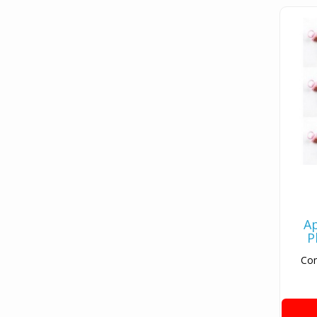
Ap
P
Com