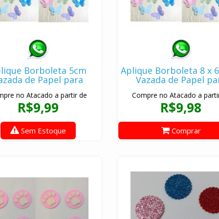
lique Borboleta 5cm
Aplique Borboleta 8 x 
azada de Papel para
Vazada de Papel pa
mbrancinhas - Kit 10
Lembrancinhas - Kit
pre no Atacado a partir de
Compre no Atacado a parti
borboletinhas
borboletinhas
R$9,99
R$9,98
Sem Estoque
Comprar