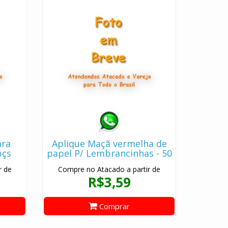
ara
Aplique Maçã vermelha de
pçs
papel P/ Lembrancinhas - 50
pçs
r de
Compre no Atacado a partir de
R$3,59
Comprar